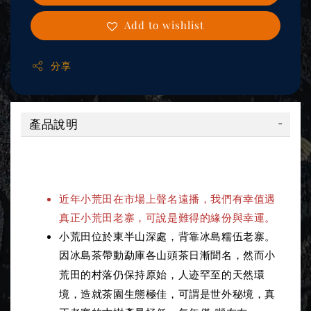
Add to wishlist
分享
產品說明
產品說明
，
近年小荒田在市場上聲名遠播
我們有幸值遇
真正小荒田老寨，可說是難得的緣份與幸運。
小荒田位於東半山深處，背靠冰島糯伍老寨。
因冰島茶帶動勐庫各山頭茶日漸聞名，然而小
村落仍保持原始，
人迹罕至的天然環
荒田的
境，造就
茶園生態極佳，
可謂是世外秘境，真