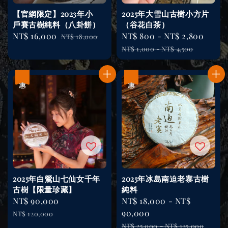
【官網限定】2023年小
2025年大雪山古樹小方片
戶賽古樹純料（八卦餅）
（谷花白茶）
Sale
NT$ 16,000
Regular
Sale
NT$ 800
-
NT$ 2,800
Regu
NT$ 18,000
price
price
price
pric
NT$ 1,000
-
NT$ 4,500
優惠
優惠
2025年白鶯山七仙女千年
2025年冰島南迫老寨古樹
古樹【限量珍藏】
純料
Sale
NT$ 90,000
Regular
Sale
NT$ 18,000
-
NT$
price
price
price
90,000
NT$ 120,000
Regular
NT$ 25,000
-
NT$ 125,000