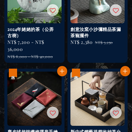
2024年姥姥的茶（公弄
創意汝窯小沙彌精品茶漏
古樹）
茶寵擺件
Sale
NT$ 7,200
-
NT$
Sale
NT$ 2,380
Regular
NT$ 3,250
price
36,000
price
price
Regular
NT$ 8,000
-
NT$ 40,000
price
優惠
優惠
麂皮绒超细纖維禪意手繪
新中式鐵藝提籃收納茶台