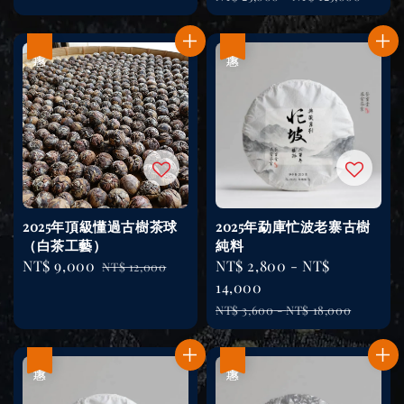
price
優惠
優惠
2025年頂級懂過古樹茶球
2025年勐庫忙波老寨古樹
（白茶工藝）
純料
Sale
NT$ 9,000
Regular
Sale
NT$ 2,800
-
NT$
NT$ 12,000
price
price
price
14,000
Regular
NT$ 3,600
-
NT$ 18,000
price
優惠
優惠