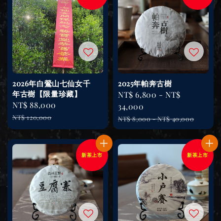
2026年白鶯山七仙女千
2025年帕奔古樹
年古樹【限量珍藏】
Sale
NT$ 6,800
-
NT$
Sale
NT$ 88,000
Regular
price
34,000
price
price
NT$ 120,000
Regular
NT$ 8,000
-
NT$ 40,000
price
新茶上市
新茶上市