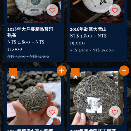
2018年大戶賽精品普洱
2016年勐庫大雪山
熟茶
Sale
NT$ 3,800
-
NT$
Sale
NT$ 2,800
-
NT$
price
19,000
price
14,000
Regular
NT$ 5,800
-
NT$ 29,000
Regular
NT$ 3,500
-
NT$ 17,500
price
price
優惠
優惠
2023年精選七寨小套餅
2023年壩卡森林古樹茶