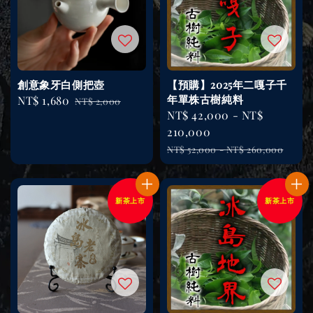
創意象牙白側把壺
【預購】2025年二嘎子千
年單株古樹純料
Sale
NT$ 1,680
Regular
NT$ 2,000
Sale
NT$ 42,000
-
NT$
price
price
price
210,000
Regular
NT$ 52,000
-
NT$ 260,000
price
新茶上市
新茶上市