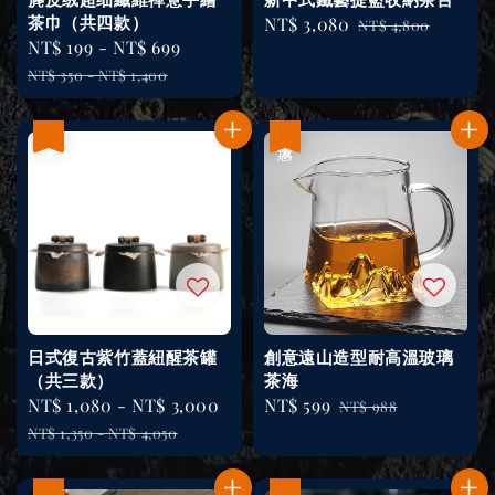
茶巾（共四款）
Sale
NT$ 3,080
Regular
NT$ 4,800
Sale
NT$ 199
-
NT$ 699
Regular
price
price
price
price
NT$ 350
-
NT$ 1,400
優惠
優惠
日式復古紫竹蓋紐醒茶罐
創意遠山造型耐高溫玻璃
（共三款）
茶海
Sale
NT$ 1,080
-
NT$ 3,000
Regular
Sale
NT$ 599
Regular
NT$ 988
price
price
price
price
NT$ 1,350
-
NT$ 4,050
優惠
優惠