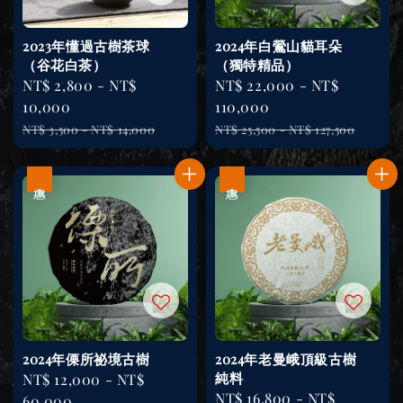
2023年懂過古樹茶球
2024年白鶯山貓耳朵
（谷花白茶）
（獨特精品）
Sale
NT$ 2,800
-
NT$
Sale
NT$ 22,000
-
NT$
price
10,000
price
110,000
Regular
Regular
NT$ 3,500
-
NT$ 14,000
NT$ 25,500
-
NT$ 127,500
price
price
優惠
優惠
2024年傈所祕境古樹
2024年老曼峨頂級古樹
純料
Sale
NT$ 12,000
-
NT$
Sale
NT$ 16,800
-
NT$
price
60,000