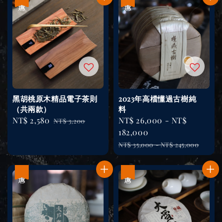
黑胡桃原木精品電子茶則
2023年高檔懂過古樹純
（共兩款）
料
Sale
NT$ 2,580
Regular
Sale
NT$ 26,000
-
NT$
NT$ 3,200
price
price
price
182,000
Regular
NT$ 35,000
-
NT$ 245,000
price
優惠
優惠