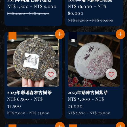
Sale
NT$ 1,800
-
NT$ 9,000
Regular
Sale
NT$ 16,000
-
NT$
price
price
price
80,000
NT$ 2,200
-
NT$ 11,000
Regular
NT$ 18,000
-
NT$ 90,000
price
優惠
優惠
售完
2023年瑯琊森林古樹茶
2023年勐庫古樹紫芽
Sale
NT$ 6,500
-
NT$
Sale
NT$ 5,000
-
NT$
price
32,500
price
25,000
Regular
Regular
NT$ 7,000
-
NT$ 35,000
NT$ 5,800
-
NT$ 29,000
price
price