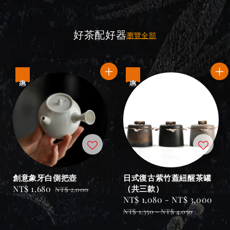
好茶配好器
瀏覽全部
優惠
優惠
創意象牙白側把壺
日式復古紫竹蓋紐醒茶罐
Sale
NT$ 1,680
Regular
（共三款）
NT$ 2,000
Sale
NT$ 1,080
-
NT$ 3,000
Reg
price
price
price
pri
NT$ 1,350
-
NT$ 4,050