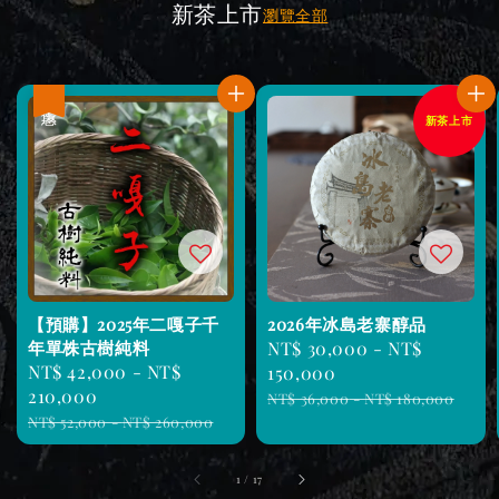
新茶上市
瀏覽全部
優惠
新茶上市
【預購】2025年二嘎子千
2026年冰島老寨醇品
年單株古樹純料
Sale
NT$ 30,000
-
NT$
Sale
NT$ 42,000
-
NT$
price
150,000
price
210,000
Regular
NT$ 36,000
-
NT$ 180,000
Regular
price
NT$ 52,000
-
NT$ 260,000
price
1
/
17