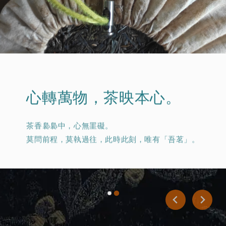
心轉萬物，茶映本心。
茶香裊裊中，心無罣礙。
莫問前程，莫執過往，此時此刻，唯有「吾茗」。