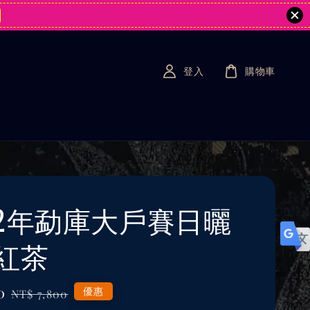
登入
購物車
22年勐庫大戶賽日曬
紅茶
0
Regular
優惠
NT$ 7,800