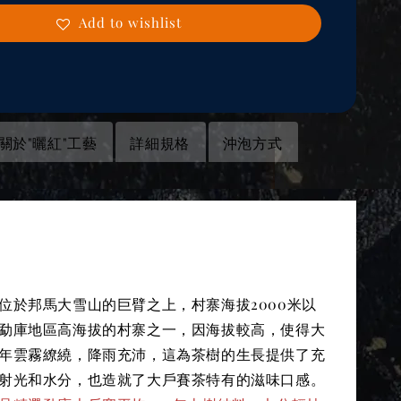
Add to wishlist
關於"曬紅"工藝
詳細規格
沖泡方式
明
位於邦馬大雪山的巨臂之上，村寨海拔2000米以
勐庫地區高海拔的村寨之一，因海拔較高，使得大
年雲霧繚繞，降雨充沛，這為茶樹的生長提供了充
射光和水分，也造就了大戶賽茶特有的滋味口感。