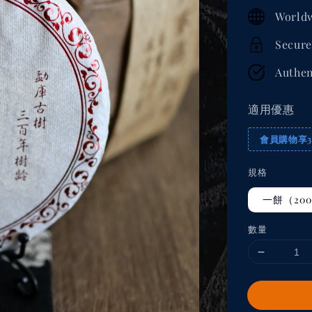
price
Worldw
Secure
Authen
適用優惠
會員購物享
規格
一餅（200
數量