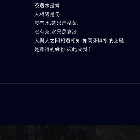
茶遇水是緣.
人相遇是份.
沒有水.茶只是枯葉.
沒有茶.水只是寡淡.
人與人之間相遇相知.如同茶與水的交融
是難得的緣份.彼此成就 !