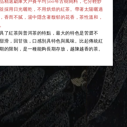
品精選勐庫大戶賽平均300年古樹純料，七分輕炒
並採用日光曬乾，不用烘焙的紅茶。帶著太陽曬過
，香而不膩，湯中隱含著馥郁的花香，茶性溫和，
。
具了紅茶與普洱茶的特點，最大的特色是苦澀不
甜滑，回甘強，口感別具特色與風味。比起傳統紅
期的限制，是一種能夠長期存放，越陳越香的茶。