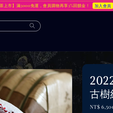
茶上市】滿3000免運，會員購物再享3%回饋金！
加入會員
20
古樹
Sale
NT$ 6,50