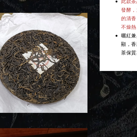
此款茶
發酵，
的清香
不燥熱
曬紅兼
顯，香
茶保質