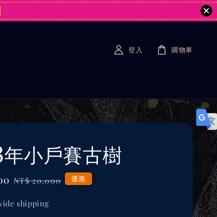
登入
購物車
23年小戶賽古樹
00
Regular
優惠
NT$ 20,000
price
ide shipping