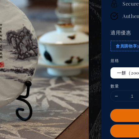
Secure
Authen
適用優惠
會員購物享
規格
一餅（200
數量