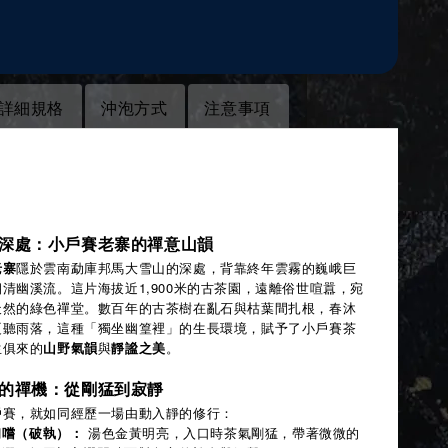
詳細規格
沖泡方式
注意事項
明
深處：小戶賽老寨的禪意山韻
老寨
隱於雲南勐庫邦馬大雪山的深處，背靠終年雲霧的巍峨巨
清幽溪流。這片海拔近1,900米的古茶園，遠離俗世喧囂，宛
天然的綠色禪堂。數百年的古茶樹在亂石與枯葉間扎根，春沐
夏聽雨落，這種「獨坐幽篁裡」的生長環境，賦予了小戶賽茶
生俱來的
山野氣韻
與
靜謐之美
。
的禪機：從剛猛到寂靜
戶賽，就如同經歷一場由動入靜的修行：
初嚐（破執）：
湯色金黃明亮，入口時茶氣剛猛，帶著微微的