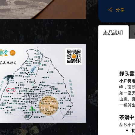
分享
產品說明
產品說
靜臥雲
小戶賽
峰，面朝
如一座
山嵐、
一種與
茶湯中
品飲小