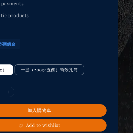
 payments
tic products
3%回饋金
g）
一提（200g×五餅）筍殼扎筒
加入購物車
Add to wishlist