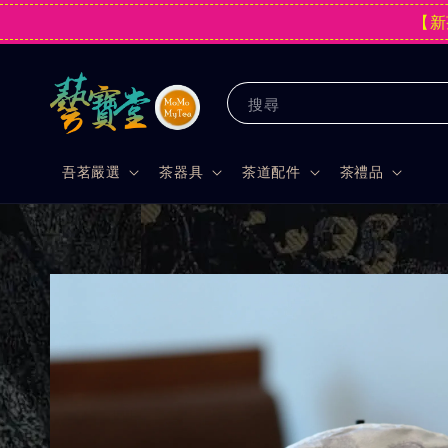
【新
搜尋
吾茗嚴選
茶器具
茶道配件
茶禮品