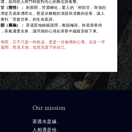
苦澀，如同初入禪門時面對內心的雜念與衝擊。
回甘（開悟）：
剎那間，苦澀瞬化，驚人的「秒回甘」與強烈
生津從舌底泉湧而出。那是冰糖般的清甜與清雅的花香，讓人
體會到「苦盡甘來」的生命真諦。
喉韻（圓融）：
茶湯質地細膩甜潤，喉韻極深。杯底留香持
久，茶氣通透全身，讓浮躁的心境在茶香中緩緩安頓下來。
古樹茶，它不只是一杯飲品，更是一炷無煙的心香。在這一浮
茶葉間，照見天地，也照見當下的自己。
Our mission
茶遇水是緣.
人相遇是份.