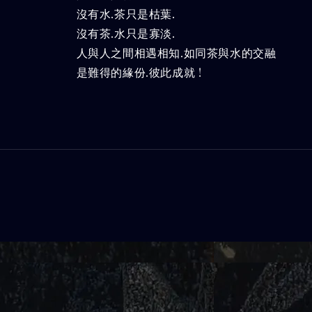
沒有水.茶只是枯葉.
沒有茶.水只是寡淡.
人與人之間相遇相知.如同茶與水的交融
是難得的緣份.彼此成就 !