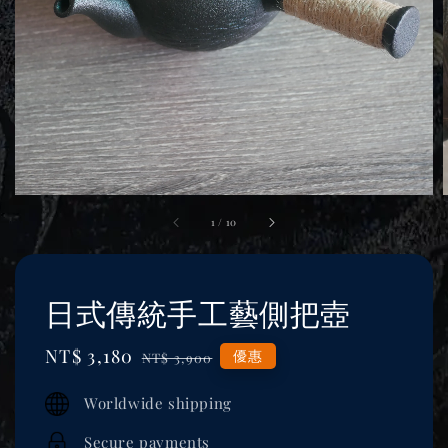
1
/
10
日式傳統手工藝側把壺
Sale
NT$ 3,180
Regular
優惠
NT$ 3,900
price
price
Worldwide shipping
Secure payments