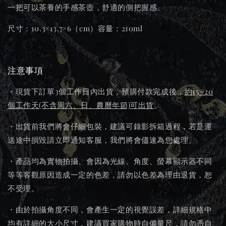
一把可以茶養的手感茶壺，舒適的側把握感。
尺寸：10.3×13.7×6（cm）容量：210ml
注意事項
・現貨下訂單3個工作日內出貨，預購付款完成後，
約15~20
個工作天(不含周六、日、農曆年節)可出貨
。
・出貨前我們將會仔細包裝，建議可錄影拆箱過程，若是運
送途中損毀請立即通知客服，我們將會儘速為您處理。
・產品均為實物拍攝、會因為光線、角度、螢幕顯示器不同
等等客觀原因造成一定的色差，請勿以色差為理由退貨，恕
不受理。
・由於拍攝角度不同，會產生一定的視覺誤差，詳細規格中
均有詳細的大小尺寸，建議買家購物時自備量尺，請勿憑自