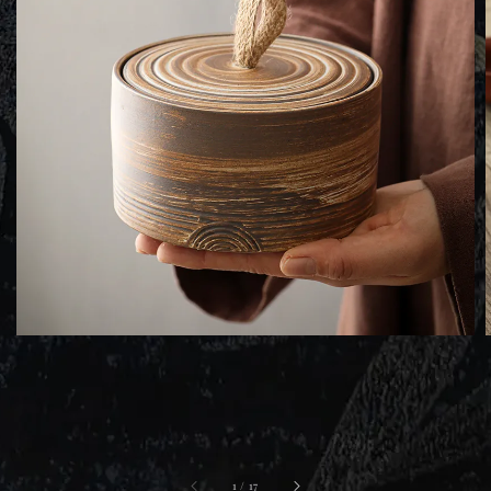
1
/
17