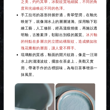
之美，灼灼其華，冰裂紋質地細膩，不同的角
度和光線喚起不同的色澤。
手工拉坯的器形持握舒適，青翠瑩潤，在釉光
映射下，就像湖水上的層層漣漪。採用釉下彩
繪工藝，人工修胚，經高溫煅燒後，再施以透
明釉，古雅素淨，彰顯出別樣的麗質。
冰片釉
的特點在多層次的立體結構裂紋，造成猶如玫
瑰花瓣般的層面，讓人愛不釋手。
琉璃般的質感，釉面的開片紋路，像是一汪湖
水上的淺淺波紋，擺放在茶桌上，美觀又實
用，帶著手作的古樸韻味，為每日茶事增添一
抹風景。