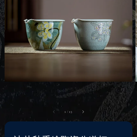
1
/
13